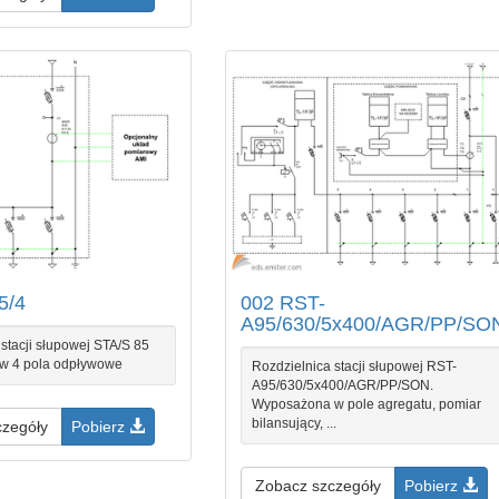
5/4
002 RST-
A95/630/5x400/AGR/PP/SO
stacji słupowej STA/S 85
w 4 pola odpływowe
Rozdzielnica stacji słupowej RST-
A95/630/5x400/AGR/PP/SON.
Wyposażona w pole agregatu, pomiar
bilansujący, ...
czegóły
Pobierz
Zobacz szczegóły
Pobierz