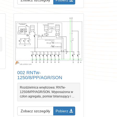
002 RNTw-
1250/8/PP/AGR/SON
Rozdzielnica wnętrzowa: RNTw-
1250/8/PP/AGR/SON. Wyposażona w
człon agregatu, pomiar bilansujący i ...
Zobacz szczegóły
Pobierz