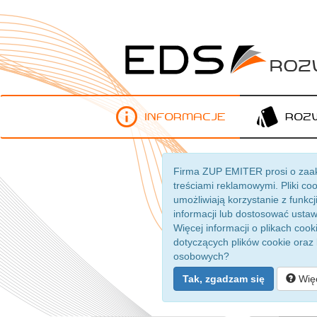
Roz
Informacje
Roz
Firma ZUP EMITER prosi o zaakc
treściami reklamowymi. Pliki c
umożliwiają korzystanie z funkc
informacji lub dostosować ustawi
Więcej informacji o plikach co
dotyczących plików cookie oraz 
osobowych?
Tak, zgadzam się
Więc