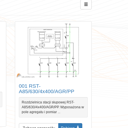
001 RST-
A85/630/4x400/AGR/PP
Rozdzielnica stacji słupowej RST-
A85/630/4x400/AGR/PP. Wyposażona w
pole agregatu i pomiar ...
Zobacz szczegóły
Pobierz