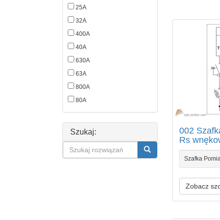
25A
32A
400A
40A
630A
63A
800A
80A
002 Szaf
Szukaj:
Rs wnęko
Szafka Pomi
Zobacz sz