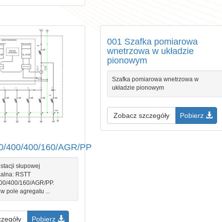
001 Szafka pomiarowa
wnetrzowa w układzie
pionowym
Szafka pomiarowa wnetrzowa w
układzie pionowym
Zobacz szczegóły
Pobierz
30/400/400/160/AGR/PP
stacji słupowej
zalna: RSTT
400/400/160/AGR/PP.
 pole agregatu ...
czegóły
Pobierz