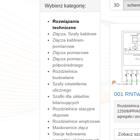
3D
schem
Wybierz kategorię:
Rozwiązania
techniczne
Złącza, Szafy kablowe
Złącza kablowo-
pomiarowe
Złącza pomiarowe
Złącza pomiaru
półpośredniego
Rozdzielnice
budowlane
Szafy oświetlenia
ulicznego
001 RNTw
Szafki dla układów
bilansujących
Rozdzielnica
Rozdzielnice stacyjne
1250/6/PP/A
słupowe
agregatu i po
Rozdzielnice wnętrzowe
Maskownice złącz
Stacje ładowania
Zobacz sz