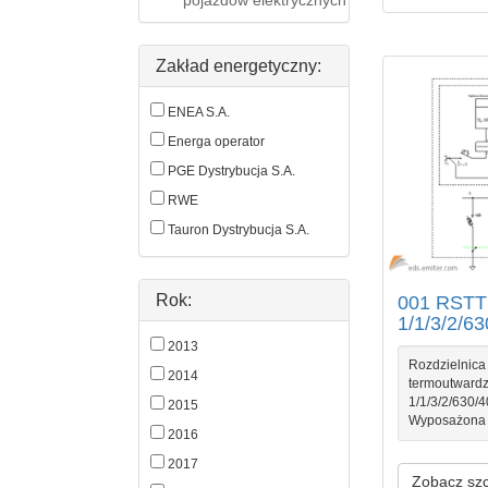
pojazdów elektrycznych
Zakład energetyczny:
ENEA S.A.
Energa operator
PGE Dystrybucja S.A.
RWE
Tauron Dystrybucja S.A.
Rok:
001 RSTT
1/1/3/2/6
2013
Rozdzielnica 
2014
termoutward
1/1/3/2/630/
2015
Wyposażona w
2016
2017
Zobacz sz