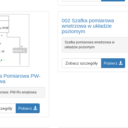
002 Szafka pomiarowa
wnetrzowa w układzie
poziomym
Szafka pomiarowa wnetrzowa w
układzie poziomym
Zobacz szczegóły
Pobierz
ka Pomiarowa PW-
wa
arowa: PW-Rs wnękowa
czegóły
Pobierz