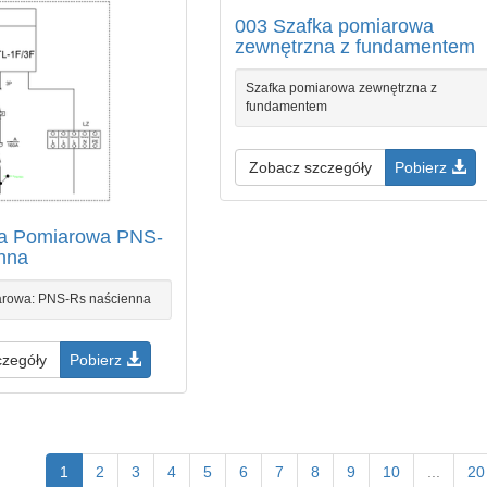
003 Szafka pomiarowa
zewnętrzna z fundamentem
Szafka pomiarowa zewnętrzna z
fundamentem
Zobacz szczegóły
Pobierz
ka Pomiarowa PNS-
nna
arowa: PNS-Rs naścienna
czegóły
Pobierz
1
2
3
4
5
6
7
8
9
10
...
20