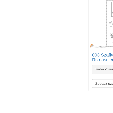
003 Szaf
Rs naście
Szafka Pomi
Zobacz sz