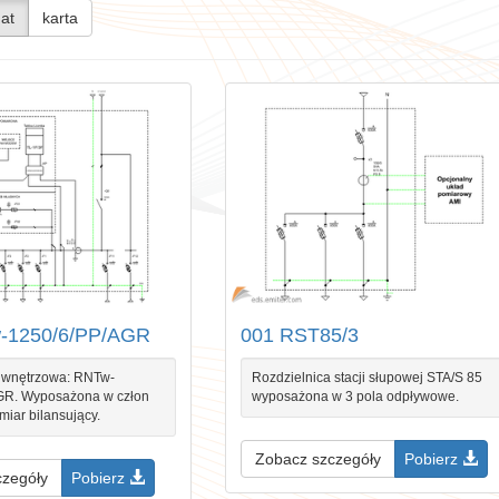
at
karta
-1250/6/PP/AGR
001 RST85/3
 wnętrzowa: RNTw-
Rozdzielnica stacji słupowej STA/S 85
GR. Wyposażona w człon
wyposażona w 3 pola odpływowe.
miar bilansujący.
Zobacz szczegóły
Pobierz
czegóły
Pobierz