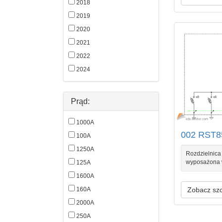
2018
2019
2020
2021
2022
2024
Prąd:
1000A
002 RST8
100A
1250A
Rozdzielnica 
wyposażona 
125A
1600A
Zobacz sz
160A
2000A
250A