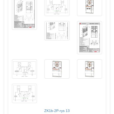
ZK1b-2P-rys 13