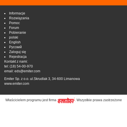
Informacje
Rozwiązania
Pomoc
Forum
Pobieranie
polski
English
Русский
Zaloguj się
Rejestracja
Kontakt z nami:
tel:
(18) 54-00-970
email:
eds@emiter.com
Emiter Sp. z o.o. ul.Skrudlak 3, 34-600 Limanowa
www.emiter.com
Właścicielem programu jest firma
. Wszystkie prawa zastrzeżone