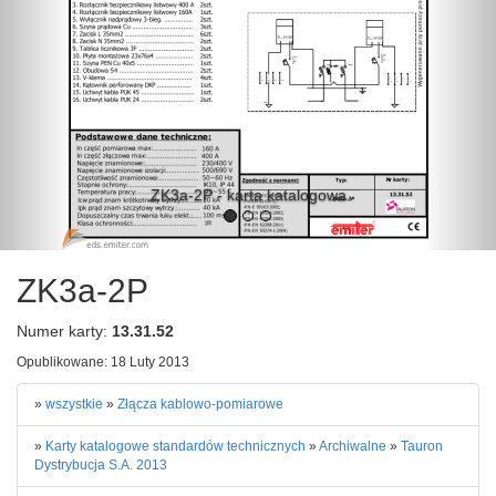
ZK3a-2P - karta katalogowa
ZK3a-2P
Numer karty:
13.31.52
Opublikowane: 18 Luty 2013
»
wszystkie
»
Złącza kablowo-pomiarowe
»
Karty katalogowe standardów technicznych
»
Archiwalne
»
Tauron
Dystrybucja S.A. 2013