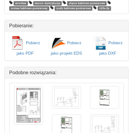
wrocław
tauron dystrybucja
złącze kablowo-pomiarowe
zestaw kablowo-pomiarowy
szafa kablowo-pomiarowa
zk3a-2p
Pobieranie:
Pobierz
Pobierz
Pobierz
jako PDF
jako projekt EDS
jako DXF
Podobne rozwiązania: