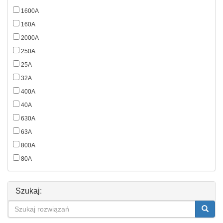
1600A
160A
2000A
250A
25A
32A
400A
40A
630A
63A
800A
80A
Szukaj: