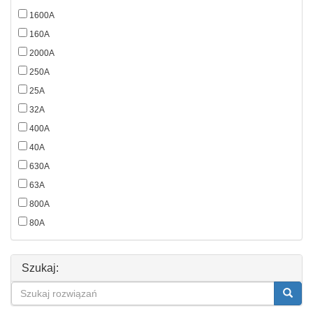
1600A
160A
2000A
250A
25A
32A
400A
40A
630A
63A
800A
80A
Szukaj: