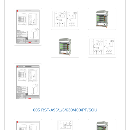
005 RST-A95/1/6/630/400/PP/SOU