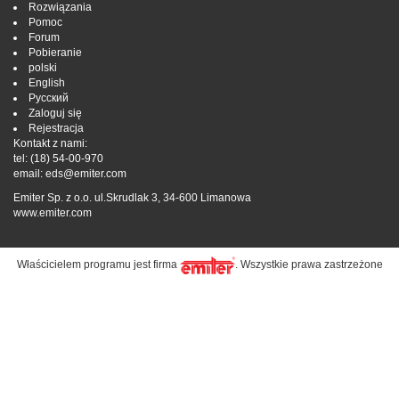
Rozwiązania
Pomoc
Forum
Pobieranie
polski
English
Русский
Zaloguj się
Rejestracja
Kontakt z nami:
tel:
(18) 54-00-970
email:
eds@emiter.com
Emiter Sp. z o.o. ul.Skrudlak 3, 34-600 Limanowa
www.emiter.com
Właścicielem programu jest firma
. Wszystkie prawa zastrzeżone