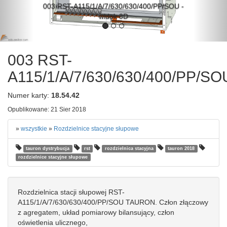
003 RST-A115/1/A/7/630/630/400/PP/SOU -
widok 3D
003 RST-
A115/1/A/7/630/630/400/PP/SO
Numer karty:
18.54.42
Opublikowane: 21 Sier 2018
»
wszystkie
»
Rozdzielnice stacyjne słupowe
tauron dystrybucja
rst
rozdzielnica stacyjna
tauron 2018
rozdzielnice stacyjne słupowe
Rozdzielnica stacji słupowej RST-
A115/1/A/7/630/630/400/PP/SOU TAURON. Człon złączowy
z agregatem, układ pomiarowy bilansujący, człon
oświetlenia ulicznego,